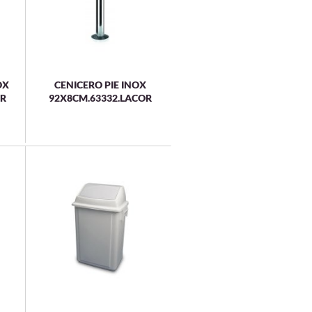
OX
CENICERO PIE INOX
OR
92X8CM.63332.LACOR