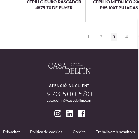
CEPILLO DURO RASCADOR
CEPILLO METALICO 2
4875.70.DE BUYER
P851007.PUJADAS
3
1
2
4
ATENCIÓ AL CLIENT
973 500 580
casadelfin@casadelfin.com
Privacitat
Politica de cookies
Crèdits
Treballa amb nosaltres