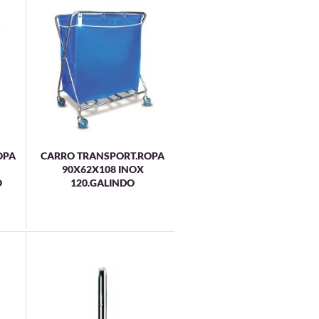
OPA
CARRO TRANSPORT.ROPA
90X62X108 INOX
O
120.GALINDO