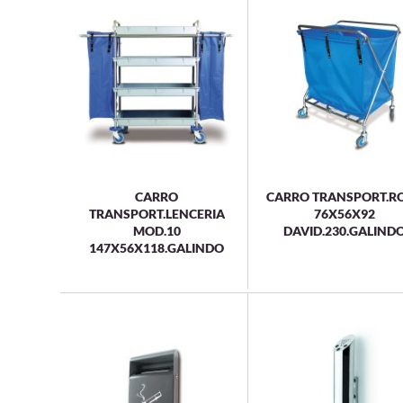
CARRO
CARRO TRANSPORT.R
TRANSPORT.LENCERIA
76X56X92
MOD.10
DAVID.230.GALIND
147X56X118.GALINDO