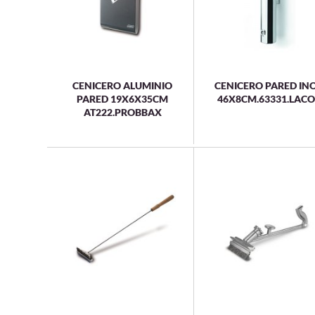
CENICERO ALUMINIO
CENICERO PARED IN
PARED 19X6X35CM
46X8CM.63331.LAC
AT222.PROBBAX