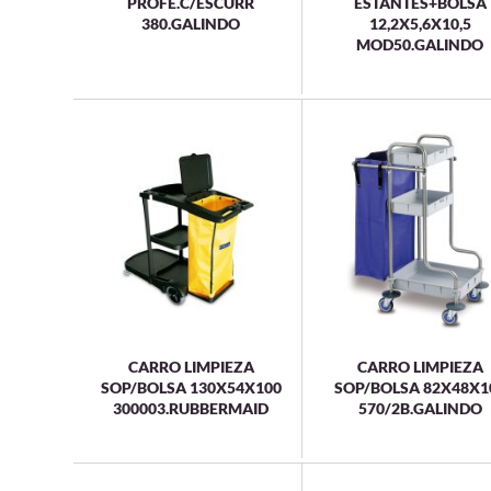
PROFE.C/ESCURR
ESTANTES+BOLSA
380.GALINDO
12,2X5,6X10,5
MOD50.GALINDO
CARRO LIMPIEZA
CARRO LIMPIEZA
SOP/BOLSA 130X54X100
SOP/BOLSA 82X48X1
300003.RUBBERMAID
570/2B.GALINDO