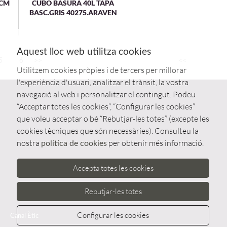
3CM
CUBO BASURA 40L TAPA
BASC.GRIS 40275.ARAVEN
Aquest lloc web utilitza cookies
5
6
>>
<<
Utilitzem cookies pròpies i de tercers per millorar
l'experiència d'usuari, analitzar el trànsit, la vostra
navegació al web i personalitzar el contingut. Podeu
“Acceptar totes les cookies”, “Configurar les cookies”
que voleu acceptar o bé “Rebutjar-les totes” (excepte les
cookies tècniques que són necessàries). Consulteu la
nostra
per obtenir més informació.
política de cookies
Accepta totes les cookies
Rebutjar-les totes
Configurar les cookies
Canal Ètic