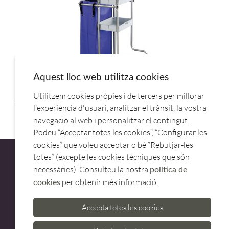
Aquest lloc web utilitza cookies
Utilitzem cookies pròpies i de tercers per millorar
CARRO LIMPIEZA SOP/BOLSA 82X48X109 570/2B.GALINDO
l'experiència d'usuari, analitzar el trànsit, la vostra
navegació al web i personalitzar el contingut.
Podeu “Acceptar totes les cookies”, “Configurar les
cookies” que voleu acceptar o bé “Rebutjar-les
totes” (excepte les cookies tècniques que són
necessàries). Consulteu la nostra
política de
per obtenir més informació.
cookies
ATENCIÓ AL CLIENT
Accepta totes les cookies
973 500 580
casadelfin@casadelfin.com