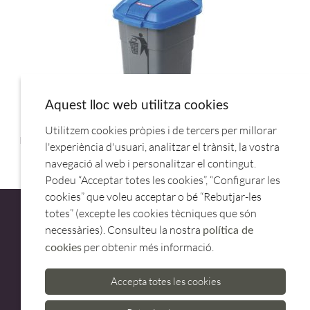
Aquest lloc web utilitza cookies
Utilitzem cookies pròpies i de tercers per millorar
BASURERO C/RUED.50L AZUL 47X44X62CM 31215.ARAVEN
l'experiència d'usuari, analitzar el trànsit, la vostra
navegació al web i personalitzar el contingut.
Podeu “Acceptar totes les cookies”, “Configurar les
cookies” que voleu acceptar o bé “Rebutjar-les
totes” (excepte les cookies tècniques que són
necessàries). Consulteu la nostra
política de
per obtenir més informació.
cookies
ATENCIÓ AL CLIENT
Accepta totes les cookies
973 500 580
casadelfin@casadelfin.com