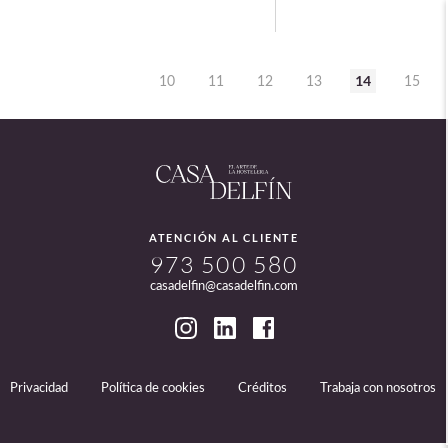
14
10
11
12
13
15
ATENCIÓN AL CLIENTE
973 500 580
casadelfin@casadelfin.com
Privacidad
Política de cookies
Créditos
Trabaja con nosotros