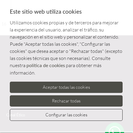
Este sitio web utiliza cookies
Utilizamos cookies propias y de terceros para mejorar
16
17
18
19
>>
<<
la experiencia del usuario, analizar el tráfico, su
navegación en el sitio web y personalizar el contenido.
Puede "Aceptar todas las cookies", "Configurar las
cookies" que desea aceptar o "Rechazar todas" (excepto
las cookies técnicas que son necesarias). Consulte
nuestra
para obtener más
política de cookies
información.
Aceptar todas las cookies
Rechazar todas
Configurar las cookies
Canal Ético
Whatsa