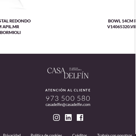
STAL REDONDO
BOWL 14CM 
 APIL.MR
V14065320.VI
.BORMIOLI
ATENCIÓN AL CLIENTE
973 500 580
casadelfin@casadelfin.com
Privacidad
Política de cookies
Créditos
Trabaja con nosotros