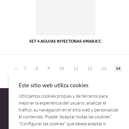
SET 4 AGUJAS INYECTORAS 69068.ICC
14
<<
7
8
9
10
11
12
13
15
16
>>
Este sitio web utiliza cookies
Utilizamos cookies propias y de terceros para
mejorar la experiencia del usuario, analizar el
tráfico, su navegación en el sitio web y personalizar
el contenido. Puede "Aceptar todas las cookies",
ATENCIÓN AL CLIENTE
"Configurar las cookies" que desea aceptar o