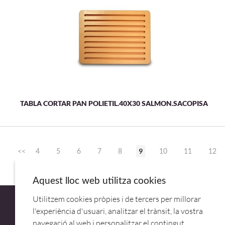
TABLA CORTAR PAN POLIETIL.40X30 SALMON.SACOPISA
9
<<
4
5
6
7
8
10
11
12
13
>>
Aquest lloc web utilitza cookies
Utilitzem cookies pròpies i de tercers per millorar
l'experiència d'usuari, analitzar el trànsit, la vostra
navegació al web i personalitzar el contingut.