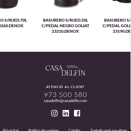
O S/RUED.70L
BASURERO S/RUED.50L
BASURERO S/
3260.DENOX
C/PEDAL NEGRO GOLIAT
C/PEDAL GOL
23210.DENOX
23190.D
ATENCIÓ AL CLIENT
973 500 580
casadelfin@casadelfin.com
Privacitat
Politica de cookies
Crèdits
Treballa amb nosaltres