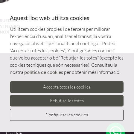
Aquest lloc web utilitza cookies
RUED.95L
IAT NEGRO
Utilitzem cookies pròpies i de tercers per millorar
ENOX
l'experiència d'usuari, analitzar el trànsit, la vostra
navegació al web i personalitzar el contingut. Podeu
“Acceptar totes les cookies”, “Configurar les cookies”
que voleu acceptar o bé “Rebutjar-les totes” (excepte les
cookies tècniques que són necessàries). Consulteu la
nostra
per obtenir més informació.
política de cookies
Accepta totes les cookies
Rebutjar-les totes
Configurar les cookies
Whatsa
Canal Ètic