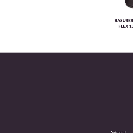
BASURER
FLEX 1
Avís legal