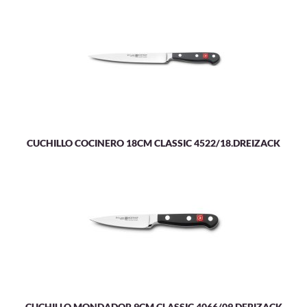
CUCHILLO COCINERO 18CM CLASSIC 4522/18.DREIZACK
CUCHILLO MONDADOR 9CM CLASSIC 4066/09.DERIZACK