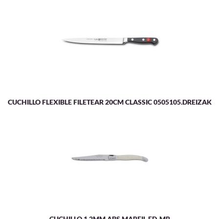
CUCHILLO FLEXIBLE FILETEAR 20CM CLASSIC 0505105.DREIZAK
CUCHILLO 1,2MM ABS MARFIL FD-MR