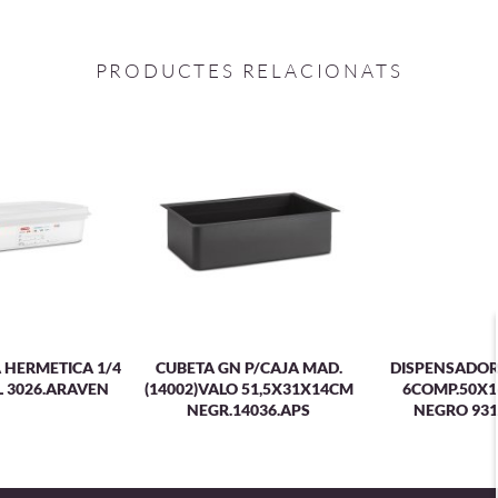
PRODUCTES RELACIONATS
 HERMETICA 1/4
CUBETA GN P/CAJA MAD.
DISPENSADOR
8L 3026.ARAVEN
(14002)VALO 51,5X31X14CM
6COMP.50X
NEGR.14036.APS
NEGRO 931