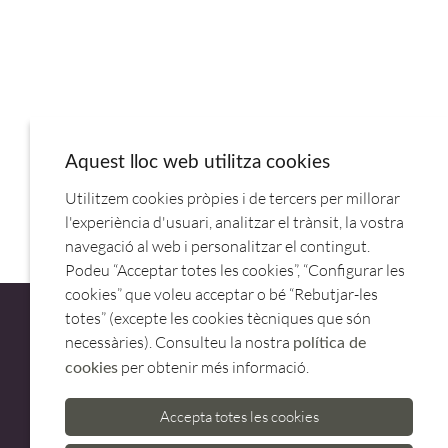
Aquest lloc web utilitza cookies
Utilitzem cookies pròpies i de tercers per millorar
BOTELLA BIBERON PUSH 500ML 61978.LACOR
l'experiència d'usuari, analitzar el trànsit, la vostra
navegació al web i personalitzar el contingut.
Podeu “Acceptar totes les cookies”, “Configurar les
cookies” que voleu acceptar o bé “Rebutjar-les
totes” (excepte les cookies tècniques que són
necessàries). Consulteu la nostra
política de
per obtenir més informació.
cookies
ATENCIÓ AL CLIENT
Accepta totes les cookies
973 500 580