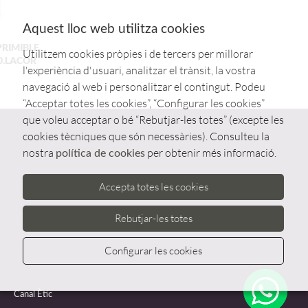
Aquest lloc web utilitza cookies
PRIMIBLE
Utilitzem cookies pròpies i de tercers per millorar
0.LACOR
l'experiència d'usuari, analitzar el trànsit, la vostra
navegació al web i personalitzar el contingut. Podeu
“Acceptar totes les cookies”, “Configurar les cookies”
que voleu acceptar o bé “Rebutjar-les totes” (excepte les
cookies tècniques que són necessàries). Consulteu la
nostra
per obtenir més informació.
política de cookies
Accepta totes les cookies
Rebutjar-les totes
Configurar les cookies
Whatsa
Canal Ètic