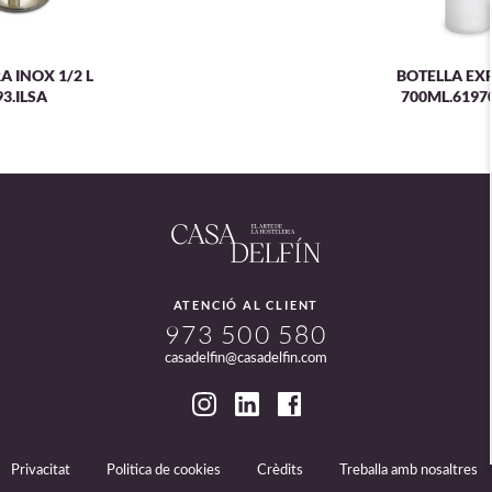
A INOX 1/2 L
BOTELLA EX
93.ILSA
700ML.6197
ATENCIÓ AL CLIENT
973 500 580
casadelfin@casadelfin.com
Privacitat
Politica de cookies
Crèdits
Treballa amb nosaltres