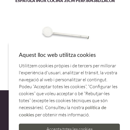
ESPATULA INOX COCINA 35CM PERF.60438D.LACOR
Aquest lloc web utilitza cookies
Utilitzem cookies pròpies i de tercers per millorar
ESPUMADERA INOX 14CM 60414 UP.
l'experiència d'usuari, analitzar el trànsit, la vostra
navegació al web i personalitzar el contingut.
Podeu “Acceptar totes les cookies”, “Configurar les
cookies” que voleu acceptar o bé “Rebutjar-les
totes” (excepte les cookies tècniques que són
necessàries). Consulteu la nostra
política de
per obtenir més informació.
cookies
ATENCIÓ AL CLIENT
Accepta totes les cookies