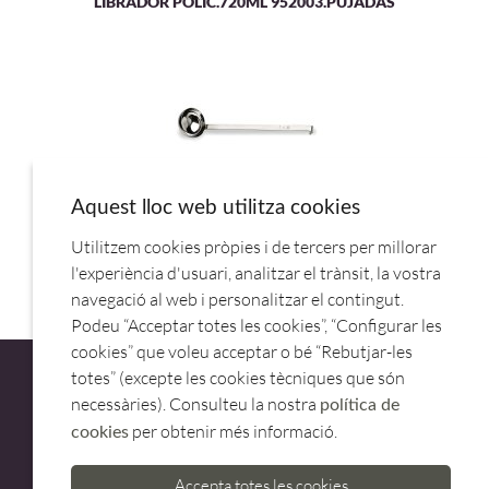
LIBRADOR POLIC.720ML 952003.PUJADAS
Aquest lloc web utilitza cookies
Utilitzem cookies pròpies i de tercers per millorar
CACILLO INOX 6CM UP 301206
l'experiència d'usuari, analitzar el trànsit, la vostra
navegació al web i personalitzar el contingut.
Podeu “Acceptar totes les cookies”, “Configurar les
cookies” que voleu acceptar o bé “Rebutjar-les
totes” (excepte les cookies tècniques que són
necessàries). Consulteu la nostra
política de
per obtenir més informació.
cookies
ATENCIÓ AL CLIENT
Accepta totes les cookies