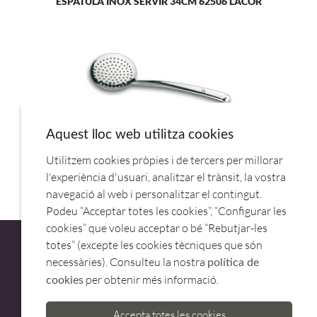
ESPATULA INOX SERVIR 34CM 62506 LACOR
Aquest lloc web utilitza cookies
Utilitzem cookies pròpies i de tercers per millorar
ESPUMADERA INOX 11CM PROFESIONAL 72804 LACOR
l'experiència d'usuari, analitzar el trànsit, la vostra
navegació al web i personalitzar el contingut.
Podeu “Acceptar totes les cookies”, “Configurar les
cookies” que voleu acceptar o bé “Rebutjar-les
totes” (excepte les cookies tècniques que són
necessàries). Consulteu la nostra
política de
per obtenir més informació.
cookies
ATENCIÓ AL CLIENT
Accepta totes les cookies