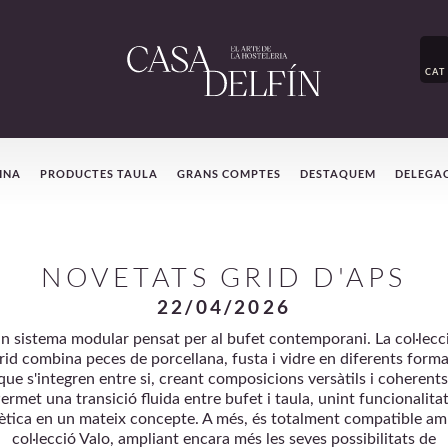
CAT
INA
PRODUCTES TAULA
GRANS COMPTES
DESTAQUEM
DELEGA
NOVETATS GRID D'APS
22/04/2026
n sistema modular pensat per al bufet contemporani. La col·lecc
rid combina peces de porcellana, fusta i vidre en diferents forma
que s'integren entre si, creant composicions versàtils i coherents
ermet una transició fluida entre bufet i taula, unint funcionalitat
ètica en un mateix concepte. A més, és totalment compatible am
col·lecció Valo, ampliant encara més les seves possibilitats de