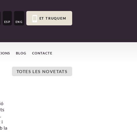
ET TRUQUEM
ESP
ENG
CIONS
BLOG
CONTACTE
TOTES LES NOVETATS
ió
ts
.
 i
b la