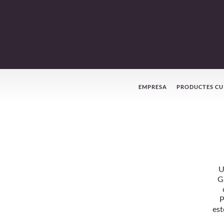
Menú
EMPRESA
PRODUCTES CU
de
navegació
U
G
P
est