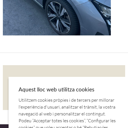
COMPARTIR AQUESTA NOTÍCIA
Aquest lloc web utilitza cookies
Utilitzem cookies pròpies i de tercers per millorar
CORREU
TWITTER
FACEBOOK
l'experiència d'usuari, analitzar el trànsit, la vostra
navegació al web i personalitzar el contingut.
Podeu “Acceptar totes les cookies”, “Configurar les
cookies” que voleu acceptar o bé “Rebutjar-les