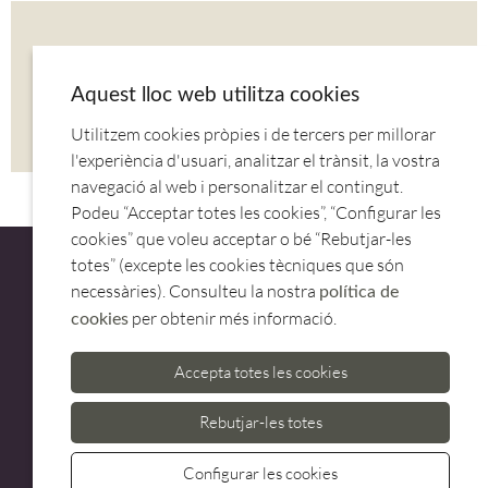
COMPARTIR AQUESTA NOTÍCIA
Aquest lloc web utilitza cookies
Utilitzem cookies pròpies i de tercers per millorar
CORREU
TWITTER
FACEBOOK
l'experiència d'usuari, analitzar el trànsit, la vostra
navegació al web i personalitzar el contingut.
Podeu “Acceptar totes les cookies”, “Configurar les
cookies” que voleu acceptar o bé “Rebutjar-les
totes” (excepte les cookies tècniques que són
necessàries). Consulteu la nostra
política de
per obtenir més informació.
cookies
ATENCIÓ AL CLIENT
Accepta totes les cookies
973 500 580
casadelfin@casadelfin.com
Rebutjar-les totes
Configurar les cookies