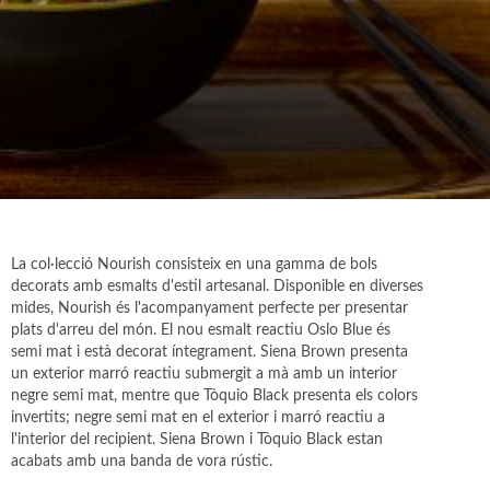
La col·lecció Nourish consisteix en una gamma de bols
decorats amb esmalts d'estil artesanal. Disponible en diverses
mides, Nourish és l'acompanyament perfecte per presentar
plats d'arreu del món. El nou esmalt reactiu Oslo Blue és
semi mat i està decorat íntegrament. Siena Brown presenta
un exterior marró reactiu submergit a mà amb un interior
negre semi mat, mentre que Tòquio Black presenta els colors
invertits; negre semi mat en el exterior i marró reactiu a
l'interior del recipient. Siena Brown i Tòquio Black estan
acabats amb una banda de vora rústic.