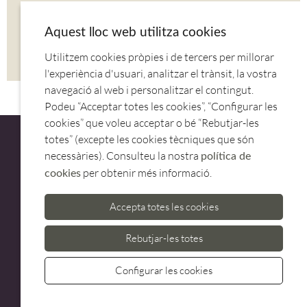
COMPARTIR AQUESTA NOTÍCIA
Aquest lloc web utilitza cookies
Utilitzem cookies pròpies i de tercers per millorar
CORREU
TWITTER
FACEBOOK
l'experiència d'usuari, analitzar el trànsit, la vostra
navegació al web i personalitzar el contingut.
Podeu “Acceptar totes les cookies”, “Configurar les
cookies” que voleu acceptar o bé “Rebutjar-les
totes” (excepte les cookies tècniques que són
necessàries). Consulteu la nostra
política de
per obtenir més informació.
cookies
ATENCIÓ AL CLIENT
Accepta totes les cookies
973 500 580
casadelfin@casadelfin.com
Rebutjar-les totes
Configurar les cookies
Whatsa
Avís legal
Privacitat
Politica de cookies
Crèdits