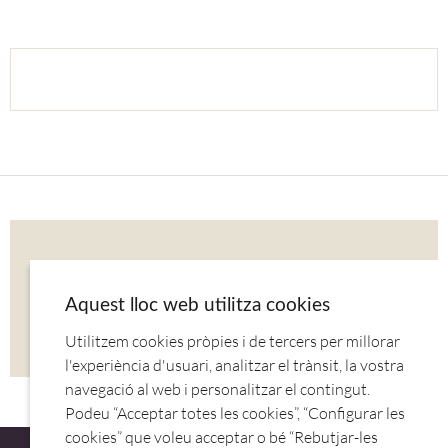
COMPARTIR AQUESTA NOTÍCIA
Aquest lloc web utilitza cookies
Utilitzem cookies pròpies i de tercers per millorar
CORREU
TWITTER
FACEBOOK
l'experiència d'usuari, analitzar el trànsit, la vostra
navegació al web i personalitzar el contingut.
Podeu “Acceptar totes les cookies”, “Configurar les
cookies” que voleu acceptar o bé “Rebutjar-les