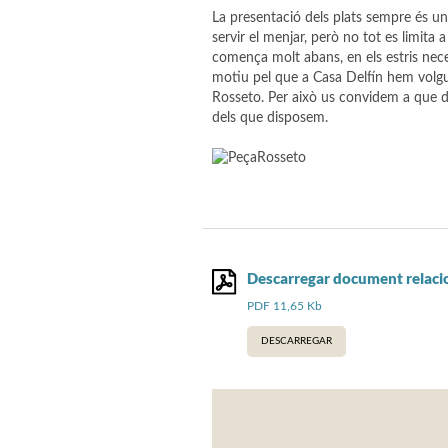
La presentació dels plats sempre és u
servir el menjar, però no tot es limita a 
comença molt abans, en els estris neces
motiu pel que a Casa Delfín hem volgu
Rosseto. Per això us convidem a que d
dels que disposem.
Descarregar document relaci
PDF 11,65 Kb
DESCARREGAR