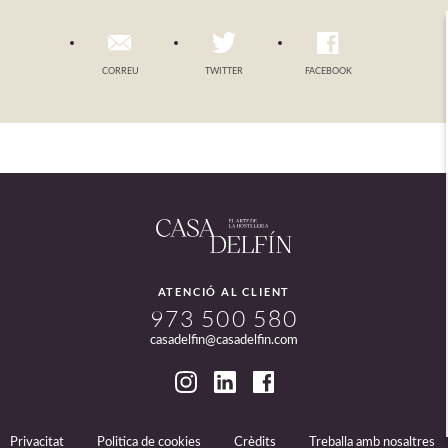
CORREU
TWITTER
FACEBOOK
ATENCIÓ AL CLIENT
973 500 580
casadelfin@casadelfin.com
Privacitat
Politica de cookies
Crèdits
Treballa amb nosaltres