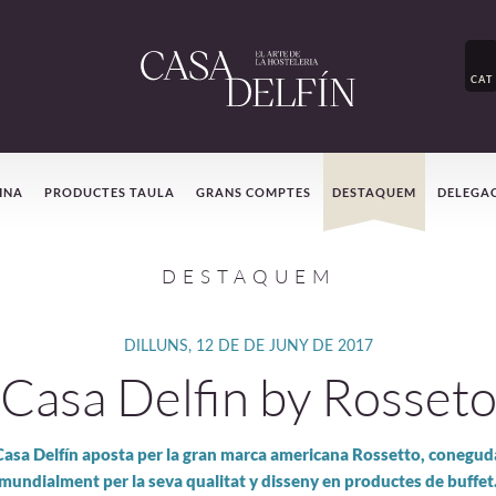
CAT
INA
PRODUCTES TAULA
GRANS COMPTES
DESTAQUEM
DELEGA
DESTAQUEM
DILLUNS, 12 DE DE JUNY DE 2017
Casa Delfin by Rosset
Casa Delfín aposta per la gran marca americana Rossetto, conegud
mundialment per la seva qualitat y disseny en productes de buffet