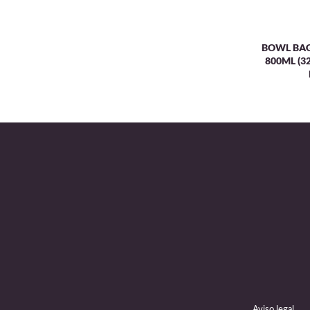
BOWL BA
800ML (3
Aviso legal