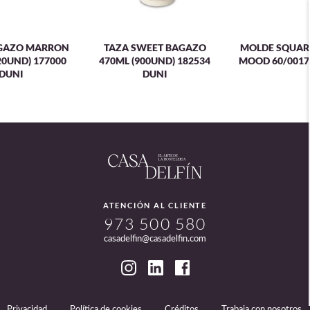
GAZO MARRON
TAZA SWEET BAGAZO
MOLDE SQUARE
20UND) 177000
470ML (900UND) 182534
MOOD 60/0017
DUNI
DUNI
ATENCIÓN AL CLIENTE
973 500 580
casadelfin@casadelfin.com
Privacidad
Política de cookies
Créditos
Trabaja con nosotros