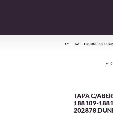
Menú
EMPRESA
PRODUCTOS COCI
de
PR
navegación
TAPA C/ABE
188109-1881
202878.DUN