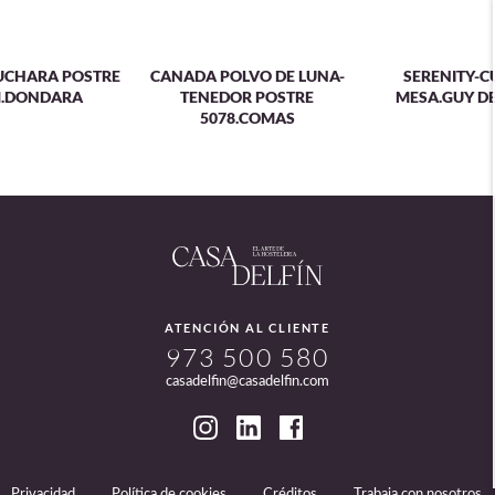
UCHARA POSTRE
CANADA POLVO DE LUNA-
SERENITY-C
M.DONDARA
TENEDOR POSTRE
MESA.GUY D
5078.COMAS
ATENCIÓN AL CLIENTE
973 500 580
casadelfin@casadelfin.com
Privacidad
Política de cookies
Créditos
Trabaja con nosotros