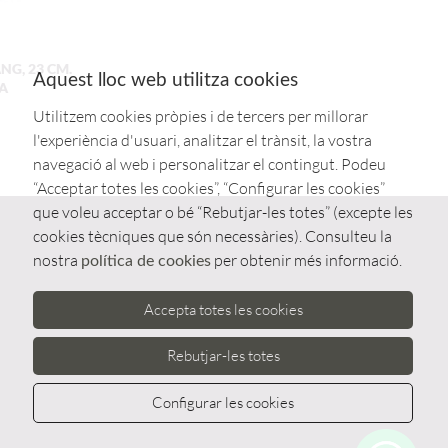
NG, 23 CM.
Aquest lloc web utilitza cookies
A
Utilitzem cookies pròpies i de tercers per millorar
l'experiència d'usuari, analitzar el trànsit, la vostra
navegació al web i personalitzar el contingut. Podeu
“Acceptar totes les cookies”, “Configurar les cookies”
que voleu acceptar o bé “Rebutjar-les totes” (excepte les
cookies tècniques que són necessàries). Consulteu la
nostra
per obtenir més informació.
política de cookies
Accepta totes les cookies
Rebutjar-les totes
Configurar les cookies
Whatsa