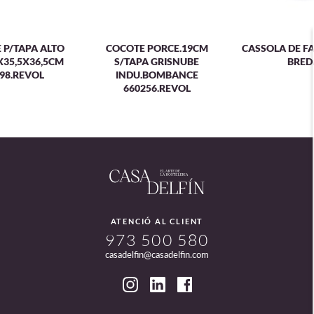
 P/TAPA ALTO
COCOTE PORCE.19CM
CASSOLA DE FA
X35,5X36,5CM
S/TAPA GRISNUBE
BRED
98.REVOL
INDU.BOMBANCE
660256.REVOL
ATENCIÓ AL CLIENT
973 500 580
casadelfin@casadelfin.com