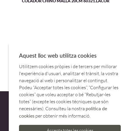
COLADOR CHINO MALLA 20CM 60321.LACOR
Aquest lloc web utilitza cookies
Utilitzem cookies pròpies i de tercers per millorar
COLADOR INOX REFORZADO 19CM P324019.PUJADAS
l'experiència d'usuari, analitzar el trànsit, la vostra
navegació al web i personalitzar el contingut.
Podeu “Acceptar totes les cookies”, “Configurar les
cookies” que voleu acceptar o bé “Rebutjar-les
totes” (excepte les cookies tècniques que són
necessàries). Consulteu la nostra
política de
per obtenir més informació.
cookies
ATENCIÓ AL CLIENT
Accepta totes les cookies