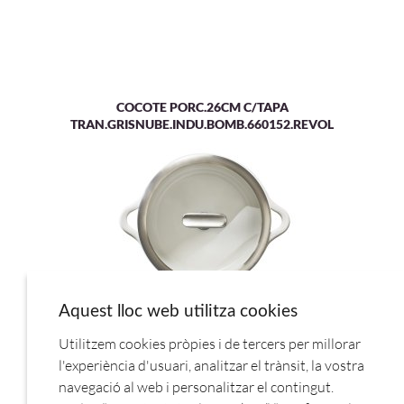
COCOTE PORC.26CM C/TAPA
TRAN.GRISNUBE.INDU.BOMB.660152.REVOL
Aquest lloc web utilitza cookies
TAPA TRANSP. 660281 P/COCOTE PORCELANA BOMBACE
Utilitzem cookies pròpies i de tercers per millorar
26CM.REVOL
l'experiència d'usuari, analitzar el trànsit, la vostra
navegació al web i personalitzar el contingut.