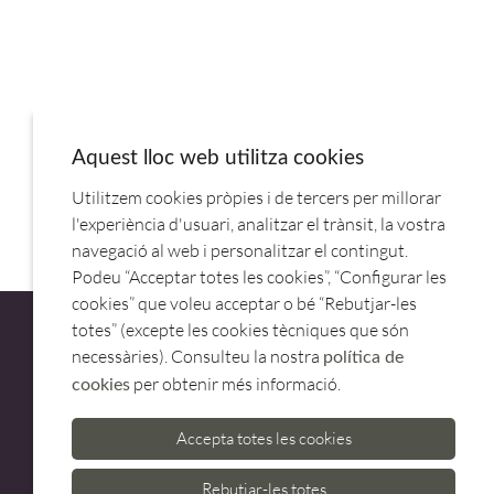
Aquest lloc web utilitza cookies
Utilitzem cookies pròpies i de tercers per millorar
HERVIDOR DUCHESSE 80CL NEGRO .JVD
l'experiència d'usuari, analitzar el trànsit, la vostra
navegació al web i personalitzar el contingut.
Podeu “Acceptar totes les cookies”, “Configurar les
cookies” que voleu acceptar o bé “Rebutjar-les
totes” (excepte les cookies tècniques que són
necessàries). Consulteu la nostra
política de
per obtenir més informació.
cookies
ATENCIÓ AL CLIENT
Accepta totes les cookies
973 500 580
casadelfin@casadelfin.com
Rebutjar-les totes