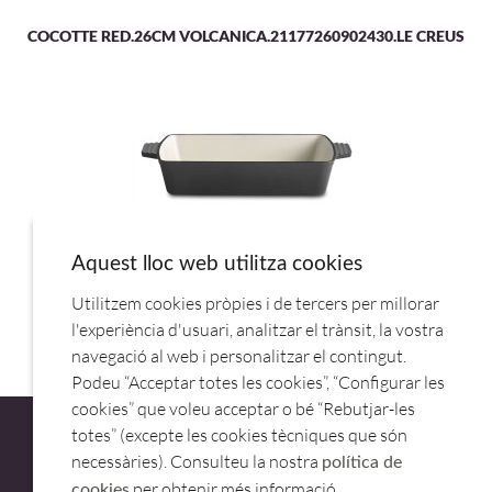
COCOTTE RED.26CM VOLCANICA.21177260902430.LE CREUS
Aquest lloc web utilitza cookies
FUENTE HORNO HIERRO 5 STARS GRIS OSCURO 33X24CM
Utilitzem cookies pròpies i de tercers per millorar
88311.APS
l'experiència d'usuari, analitzar el trànsit, la vostra
navegació al web i personalitzar el contingut.
Podeu “Acceptar totes les cookies”, “Configurar les
cookies” que voleu acceptar o bé “Rebutjar-les
totes” (excepte les cookies tècniques que són
necessàries). Consulteu la nostra
política de
per obtenir més informació.
cookies