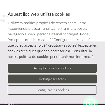
Aquest lloc web utilitza cookies
 INOX 5L
.JVD
Utilitzem cookies pròpies i de tercers per millorar
l'experiència d'usuari, analitzar el trànsit, la vostra
navegació al web i personalitzar el contingut. Podeu
“Acceptar totes les cookies”, “Configurar les cookies”
que voleu acceptar o bé “Rebutjar-les totes” (excepte les
cookies tècniques que són necessàries). Consulteu la
nostra
per obtenir més informació.
política de cookies
Accepta totes les cookies
Rebutjar-les totes
Configurar les cookies
Whatsa
Canal Ètic