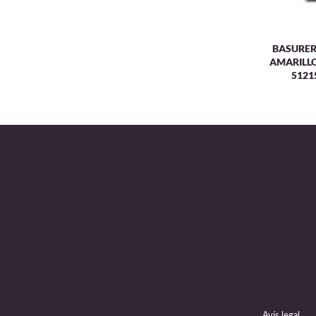
BASURER
AMARILL
5121
Avís legal