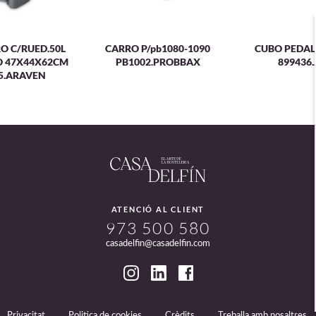
O C/RUED.50L
CARRO P/pb1080-1090
CUBO PEDAL
O 47X44X62CM
PB1002.PROBBAX
899436
5.ARAVEN
ATENCIÓ AL CLIENT
973 500 580
casadelfin@casadelfin.com
Privacitat
Politica de cookies
Crèdits
Treballa amb nosaltres