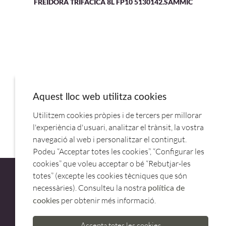
FREIDORA TRIFACICA 8L FP10 5130142.SAMMIC
Aquest lloc web utilitza cookies
Utilitzem cookies pròpies i de tercers per millorar
FREIDORA PF 10+10 5130148.MONOFA.SAMMIC
l'experiència d'usuari, analitzar el trànsit, la vostra
navegació al web i personalitzar el contingut.
Podeu “Acceptar totes les cookies”, “Configurar les
cookies” que voleu acceptar o bé “Rebutjar-les
totes” (excepte les cookies tècniques que són
necessàries). Consulteu la nostra
política de
per obtenir més informació.
cookies
ATENCIÓ AL CLIENT
Accepta totes les cookies