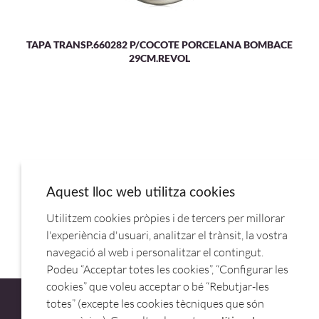
TAPA TRANSP.660282 P/COCOTE PORCELANA BOMBACE
29CM.REVOL
Aquest lloc web utilitza cookies
Utilitzem cookies pròpies i de tercers per millorar
COCOTE REDONDA 16,4CM C/TAPA NEGRO 649881.REVOL
l'experiència d'usuari, analitzar el trànsit, la vostra
navegació al web i personalitzar el contingut.
Podeu “Acceptar totes les cookies”, “Configurar les
cookies” que voleu acceptar o bé “Rebutjar-les
totes” (excepte les cookies tècniques que són