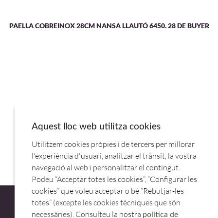
PAELLA COBREINOX 28CM NANSA LLAUTÓ 6450. 28 DE BUYER
Aquest lloc web utilitza cookies
COCOTE PORCELANA 26CM C/TAPA GRISNUBE BOMBACE
Utilitzem cookies pròpies i de tercers per millorar
660139.REVOL
l'experiència d'usuari, analitzar el trànsit, la vostra
navegació al web i personalitzar el contingut.
Podeu “Acceptar totes les cookies”, “Configurar les
cookies” que voleu acceptar o bé “Rebutjar-les
totes” (excepte les cookies tècniques que són
necessàries). Consulteu la nostra
política de