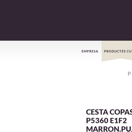
Menú
EMPRESA
PRODUCTES CU
de
P
navegació
CESTA COPA
P5360 E1F2
MARRON.PU