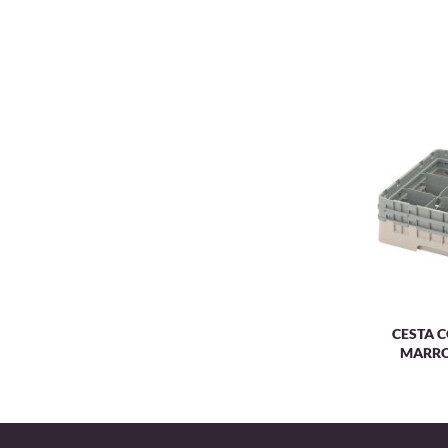
CESTA C
MARR