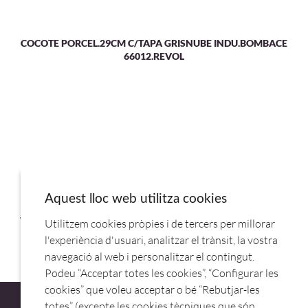
COCOTE PORCEL.29CM C/TAPA GRISNUBE INDU.BOMBACE
66012.REVOL
Aquest lloc web utilitza cookies
TAPA GRISNUBE 660274 P/COCOTE PORCELANA BOMBACE
Utilitzem cookies pròpies i de tercers per millorar
26CM.REVOL
l'experiència d'usuari, analitzar el trànsit, la vostra
navegació al web i personalitzar el contingut.
Podeu “Acceptar totes les cookies”, “Configurar les
cookies” que voleu acceptar o bé “Rebutjar-les
totes” (excepte les cookies tècniques que són