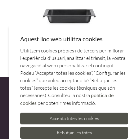
Aquest lloc web utilitza cookies
Utilitzem cookies pròpies i de tercers per millorar
FONT FUNDICIÓ AMB TAPA, 41X29 CM. 272331. BRA
l'experiència d'usuari, analitzar el trànsit, la vostra
navegació al web i personalitzar el contingut.
Podeu “Acceptar totes les cookies”, “Configurar les
cookies” que voleu acceptar o bé “Rebutjar-les
totes” (excepte les cookies tècniques que són
necessàries). Consulteu la nostra
política de
per obtenir més informació.
cookies
ATENCIÓ AL CLIENT
Accepta totes les cookies
973 500 580
casadelfin@casadelfin.com
Rebutjar-les totes