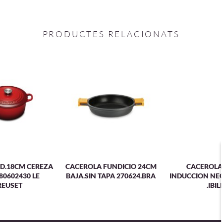
PRODUCTES RELACIONATS
D.18CM CEREZA
CACEROLA FUNDICIO 24CM
CACEROLA
80602430 LE
BAJA.SIN TAPA 270624.BRA
INDUCCION NE
REUSET
.IBIL