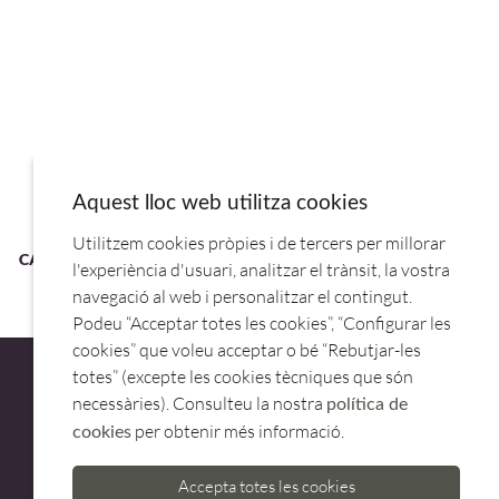
Aquest lloc web utilitza cookies
Utilitzem cookies pròpies i de tercers per millorar
CACEROLA INOX ALTA CHEF LUXE C/ TAPA 24CM.54025.LACOR
l'experiència d'usuari, analitzar el trànsit, la vostra
navegació al web i personalitzar el contingut.
Podeu “Acceptar totes les cookies”, “Configurar les
cookies” que voleu acceptar o bé “Rebutjar-les
totes” (excepte les cookies tècniques que són
necessàries). Consulteu la nostra
política de
per obtenir més informació.
cookies
ATENCIÓ AL CLIENT
Accepta totes les cookies