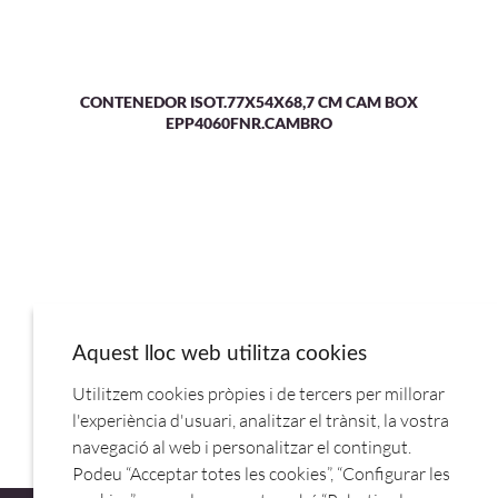
CONTENEDOR ISOT.77X54X68,7 CM CAM BOX
EPP4060FNR.CAMBRO
Aquest lloc web utilitza cookies
CONTENEDOR ISOT.42X33,5X42 CM .CAM BOX
Utilitzem cookies pròpies i de tercers per millorar
EPPBEVBKST.CAMBRO
l'experiència d'usuari, analitzar el trànsit, la vostra
navegació al web i personalitzar el contingut.
Podeu “Acceptar totes les cookies”, “Configurar les