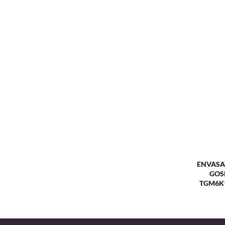
ENVASA
GOS
TGM6K