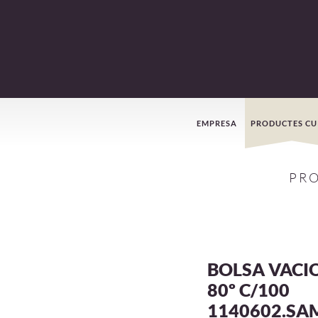
Menú
EMPRESA
PRODUCTES CU
de
PR
navegació
BOLSA VACIO
80º C/100
1140602.SA