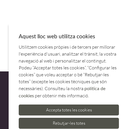
Aquest lloc web utilitza cookies
Utilitzem cookies pròpies i de tercers per millorar
OLLA PRESION 33L 36CM PRO CLASSIC 20533.LACOR
l'experiència d'usuari, analitzar el trànsit, la vostra
navegació al web i personalitzar el contingut.
Podeu “Acceptar totes les cookies”, “Configurar les
cookies” que voleu acceptar o bé “Rebutjar-les
totes” (excepte les cookies tècniques que són
necessàries). Consulteu la nostra
política de
per obtenir més informació.
cookies
ATENCIÓ AL CLIENT
Accepta totes les cookies
973 500 580
casadelfin@casadelfin.com
Rebutjar-les totes