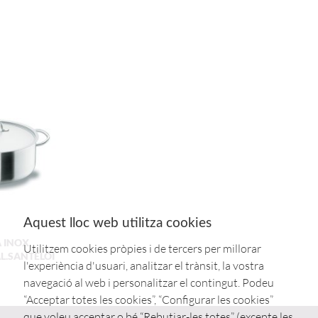
Aquest lloc web utilitza cookies
 INOX
Utilitzem cookies pròpies i de tercers per millorar
L.SANTELOI
l'experiència d'usuari, analitzar el trànsit, la vostra
navegació al web i personalitzar el contingut. Podeu
“Acceptar totes les cookies”, “Configurar les cookies”
que voleu acceptar o bé “Rebutjar-les totes” (excepte les