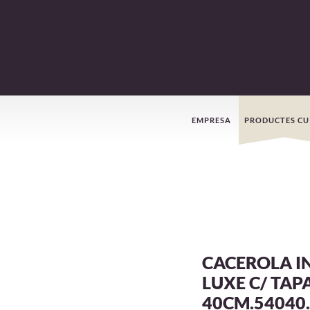
Menú
EMPRESA
PRODUCTES CU
de
navegació
CACEROLA I
LUXE C/ TAP
40CM.54040