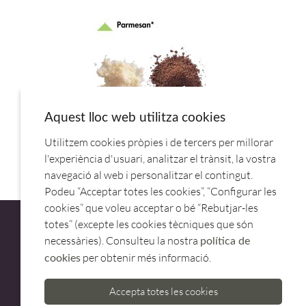
Aquest lloc web utilitza cookies
Utilitzem cookies pròpies i de tercers per millorar
DISCO RALLADOR PARMESANO.27764.ROBOT COUPE
l'experiència d'usuari, analitzar el trànsit, la vostra
navegació al web i personalitzar el contingut.
Podeu “Acceptar totes les cookies”, “Configurar les
cookies” que voleu acceptar o bé “Rebutjar-les
totes” (excepte les cookies tècniques que són
necessàries). Consulteu la nostra
política de
per obtenir més informació.
cookies
ATENCIÓ AL CLIENT
Accepta totes les cookies
973 500 580