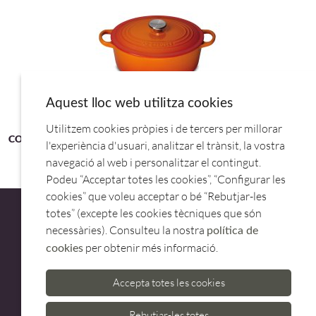
Aquest lloc web utilitza cookies
Utilitzem cookies pròpies i de tercers per millorar
COCOTTE OVAL 29CM VOLCANICA.21178290902430.LE CREUSET
l'experiència d'usuari, analitzar el trànsit, la vostra
navegació al web i personalitzar el contingut.
Podeu “Acceptar totes les cookies”, “Configurar les
cookies” que voleu acceptar o bé “Rebutjar-les
totes” (excepte les cookies tècniques que són
necessàries). Consulteu la nostra
política de
per obtenir més informació.
cookies
ATENCIÓ AL CLIENT
Accepta totes les cookies
973 500 580
casadelfin@casadelfin.com
Rebutjar-les totes