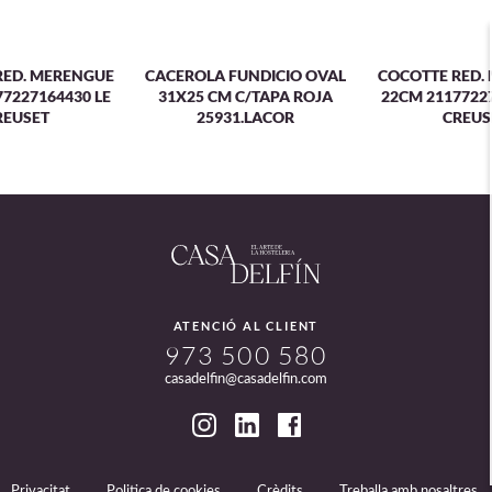
RED. MERENGUE
CACEROLA FUNDICIO OVAL
COCOTTE RED.
7227164430 LE
31X25 CM C/TAPA ROJA
22CM 2117722
REUSET
25931.LACOR
CREUS
ATENCIÓ AL CLIENT
973 500 580
casadelfin@casadelfin.com
Privacitat
Politica de cookies
Crèdits
Treballa amb nosaltres