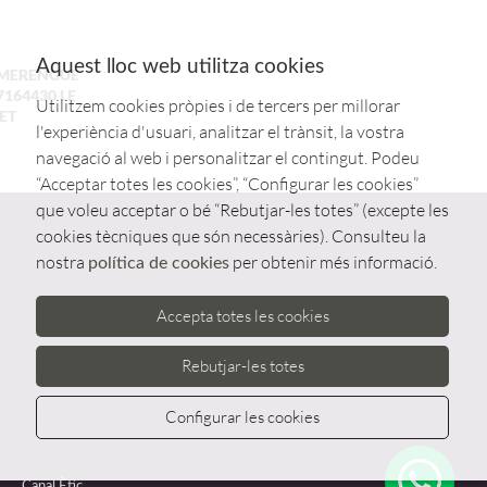
Aquest lloc web utilitza cookies
 MERENGUE
7164430 LE
Utilitzem cookies pròpies i de tercers per millorar
ET
l'experiència d'usuari, analitzar el trànsit, la vostra
navegació al web i personalitzar el contingut. Podeu
“Acceptar totes les cookies”, “Configurar les cookies”
que voleu acceptar o bé “Rebutjar-les totes” (excepte les
cookies tècniques que són necessàries). Consulteu la
nostra
per obtenir més informació.
política de cookies
Accepta totes les cookies
Rebutjar-les totes
Configurar les cookies
Whatsa
Canal Ètic