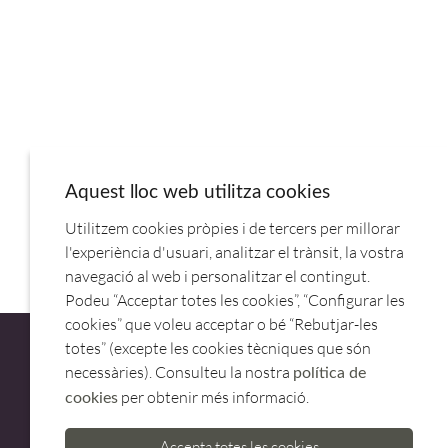
Aquest lloc web utilitza cookies
CACEROLA INOX 24CM TAPA CRISTAL PROFESIONAL
Utilitzem cookies pròpies i de tercers per millorar
A340335.BRA
l'experiència d'usuari, analitzar el trànsit, la vostra
navegació al web i personalitzar el contingut.
Podeu “Acceptar totes les cookies”, “Configurar les
cookies” que voleu acceptar o bé “Rebutjar-les
totes” (excepte les cookies tècniques que són
necessàries). Consulteu la nostra
política de
per obtenir més informació.
cookies
ATENCIÓ AL CLIENT
Accepta totes les cookies