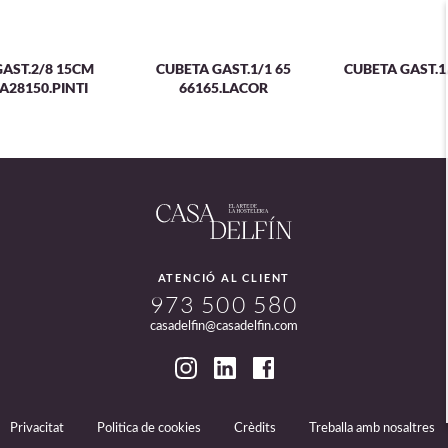
AST.2/8 15CM
CUBETA GAST.1/1 65
CUBETA GAST.1/
A28150.PINTI
66165.LACOR
ATENCIÓ AL CLIENT
973 500 580
casadelfin@casadelfin.com
Privacitat
Politica de cookies
Crèdits
Treballa amb nosaltres