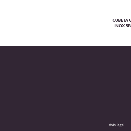
CUBETA G
INOX 5B
Avís legal