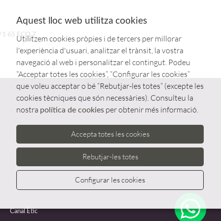
Aquest lloc web utilitza cookies
1 65 ECO.Z
Utilitzem cookies pròpies i de tercers per millorar
l'experiència d'usuari, analitzar el trànsit, la vostra
navegació al web i personalitzar el contingut. Podeu
“Acceptar totes les cookies”, “Configurar les cookies”
que voleu acceptar o bé “Rebutjar-les totes” (excepte les
cookies tècniques que són necessàries). Consulteu la
nostra
per obtenir més informació.
política de cookies
Accepta totes les cookies
Rebutjar-les totes
Configurar les cookies
Whatsa
Canal Ètic