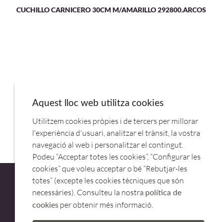
CUCHILLO CARNICERO 30CM M/AMARILLO 292800.ARCOS
Aquest lloc web utilitza cookies
Utilitzem cookies pròpies i de tercers per millorar
PLACA AFILAR 400/100 +SOPORTE 11939.COMAS
l'experiència d'usuari, analitzar el trànsit, la vostra
navegació al web i personalitzar el contingut.
Podeu “Acceptar totes les cookies”, “Configurar les
cookies” que voleu acceptar o bé “Rebutjar-les
totes” (excepte les cookies tècniques que són
necessàries). Consulteu la nostra
política de
per obtenir més informació.
cookies