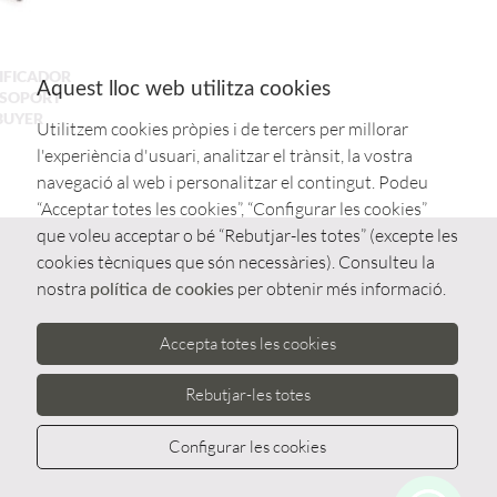
IFICADOR
Aquest lloc web utilitza cookies
S/SOPORT
 BUYER
Utilitzem cookies pròpies i de tercers per millorar
l'experiència d'usuari, analitzar el trànsit, la vostra
navegació al web i personalitzar el contingut. Podeu
“Acceptar totes les cookies”, “Configurar les cookies”
que voleu acceptar o bé “Rebutjar-les totes” (excepte les
cookies tècniques que són necessàries). Consulteu la
nostra
per obtenir més informació.
política de cookies
Accepta totes les cookies
Rebutjar-les totes
Configurar les cookies
Whatsa