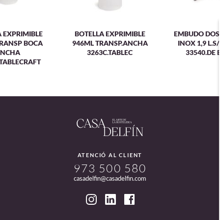
 EXPRIMIBLE
BOTELLA EXPRIMIBLE
EMBUDO DOS
TRANSP BOCA
946ML TRANSP.ANCHA
INOX 1,9 L.
NCHA
3263C.TABLEC
33540.DE
.TABLECRAFT
ATENCIÓ AL CLIENT
973 500 580
casadelfin@casadelfin.com