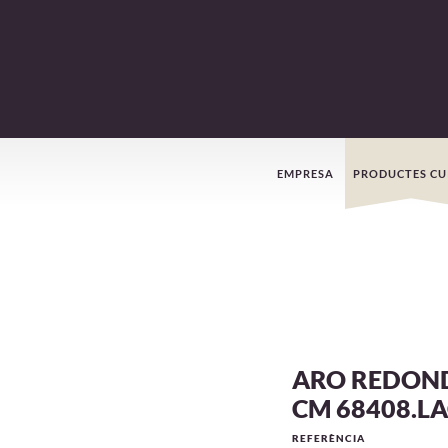
Menú
EMPRESA
PRODUCTES CU
de
navegació
ARO REDOND
CM 68408.L
REFERÈNCIA