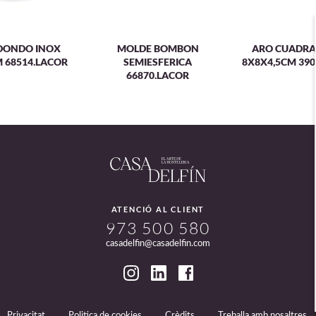
DONDO INOX
MOLDE BOMBON
ARO CUADRA
M 68514.LACOR
SEMIESFERICA
8X8X4,5CM 390
66870.LACOR
ATENCIÓ AL CLIENT
973 500 580
casadelfin@casadelfin.com
Privacitat
Politica de cookies
Crèdits
Treballa amb nosaltres