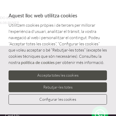
Aquest lloc web utilitza cookies
DO INOX
6.08.BUYER
Utilitzem cookies pròpies i de tercers per millorar
l'experiència d'usuari, analitzar el trànsit, la vostra
navegació al web i personalitzar el contingut. Podeu
“Acceptar totes les cookies”, “Configurar les cookies”
que voleu acceptar o bé “Rebutjar-les totes” (excepte les
cookies tècniques que són necessàries). Consulteu la
nostra
per obtenir més informació.
política de cookies
Accepta totes les cookies
Rebutjar-les totes
Configurar les cookies
Whatsa
Canal Ètic